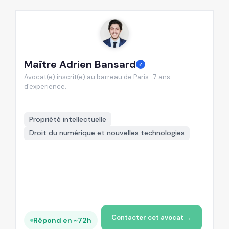
Maître Adrien Bansard
M
✓
Avocat(e) inscrit(e) au barreau de Paris · 7 ans
Av
d'experience.
d'

Propriété intellectuelle
Droit du numérique et nouvelles technologies
+
Contacter cet avocat →
Répond en ~72h