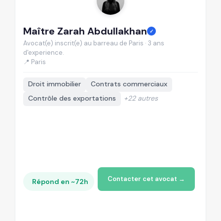
Maître Zarah Abdullakhan
M
✓
Avocat(e) inscrit(e) au barreau de Paris · 3 ans
Av
d'experience.
d'
📍 Paris
📍
Droit immobilier
Contrats commerciaux
Contrôle des exportations
+22 autres
Contacter cet avocat →
Répond en ~72h