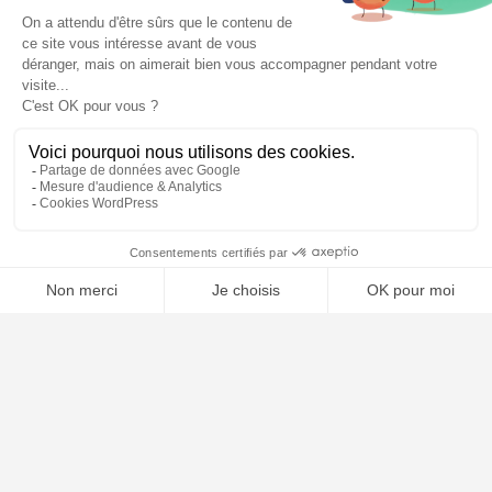
📝 Déposer mon dossier gratuitement
Poursuivre la lecture
20
NOV
2025