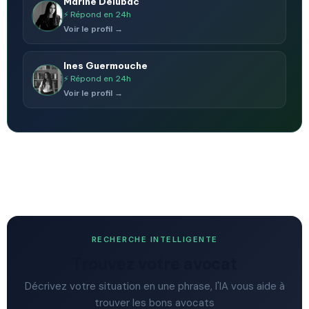
Marine Delubac
⚡ Répond en 24h
Voir le profil →
Ines Guermouche
⚡ Répond en 24h
Voir le profil →
RECHERCHE INTELLIGENTE
Trouvez votre avocat
Décrivez votre situation en une phrase, l'IA vous aide à
trouver les bons avocats