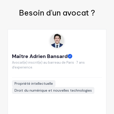
Besoin d'un
avocat
?
Maître Adrien Bansard
M
✓
Avocat(e) inscrit(e) au barreau de Paris · 7 ans
Av
d'experience.
d'
📍
Propriété intellectuelle
Droit du numérique et nouvelles technologies