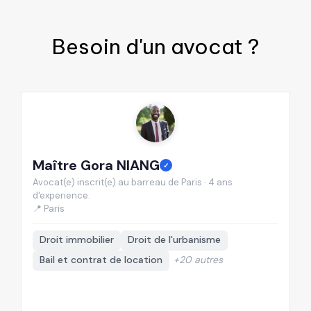
Besoin d'un
avocat
?
Maître Gora NIANG
M
✓
Avocat(e) inscrit(e) au barreau de Paris · 4 ans
Av
d'experience.
d'
📍 Paris
📍
Droit immobilier
Droit de l'urbanisme
Bail et contrat de location
+20 autres