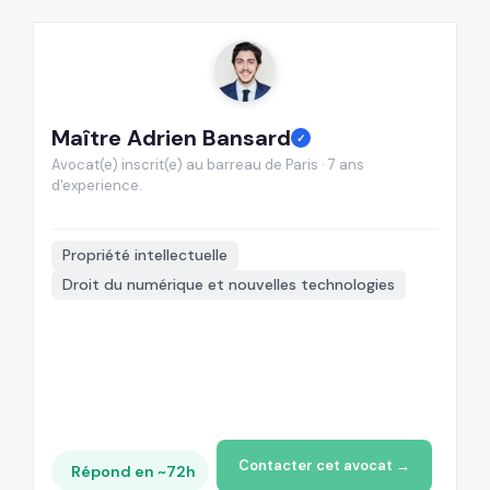
Maître Adrien Bansard
M
✓
Avocat(e) inscrit(e) au barreau de Paris · 7 ans
Av
d'experience.
d'
📍
Propriété intellectuelle
Droit du numérique et nouvelles technologies
Contacter cet avocat →
Répond en ~72h