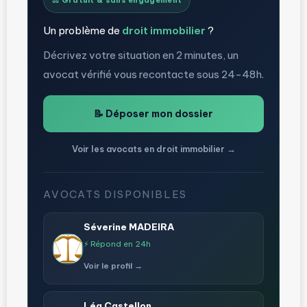
⚖️ Gratuit & sans engagement
Un problème de
droit immobilier
?
Décrivez votre situation en 2 minutes, un
avocat vérifié vous recontacte sous 24-48h.
📝 Déposer mon dossier
Voir les avocats en droit immobilier →
AVOCATS DISPONIBLES
Séverine MADEIRA
⚡ Répond en 24h
Voir le profil →
Léa Castellon