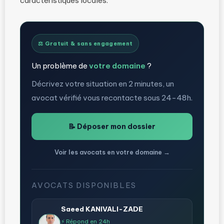
caractéristiques locales.
⚖️ Gratuit & sans engagement
Un problème de
votre domaine
?
Décrivez votre situation en 2 minutes, un
avocat vérifié vous recontacte sous 24-48h.
📝 Déposer mon dossier
Voir les avocats en votre domaine →
AVOCATS DISPONIBLES
Saeed KANIVALI-ZADE
⚡ Répond en 24h