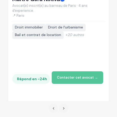
Avocat(e) inscrit(e) au barreau de Paris · 4 ans
Av
d'experience.
d'
📍 Paris
📍
Droit immobilier
Droit de l'urbanisme
Bail et contrat de location
+20 autres
Contacter cet avocat →
Répond en ~24h