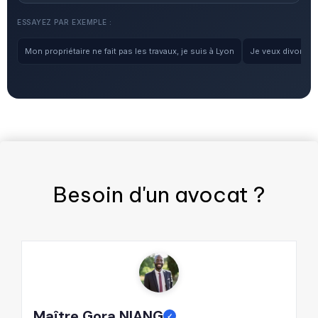
ESSAYEZ PAR EXEMPLE :
Mon propriétaire ne fait pas les travaux, je suis à Lyon
Je veux divorcer, 
Besoin d'un
avocat
?
Maître Gora NIANG
M
✓