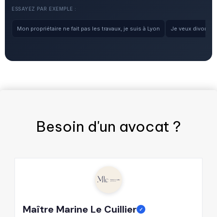
ESSAYEZ PAR EXEMPLE :
Mon propriétaire ne fait pas les travaux, je suis à Lyon
Je veux divorcer, 
Besoin d'un
avocat
?
Maître Marine Le Cuillier
M
✓