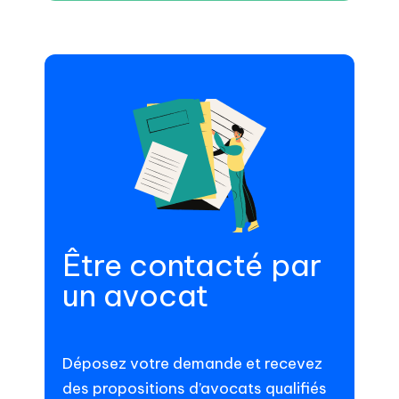
Être contacté par
un avocat
Déposez votre demande et recevez
des propositions d’avocats qualifiés