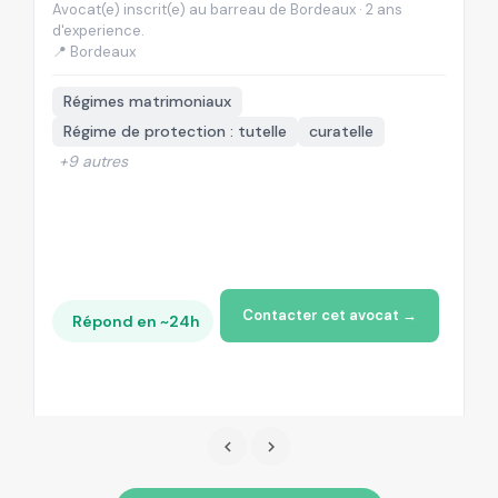
Avocat(e) inscrit(e) au barreau de Bordeaux · 2 ans
Av
d'experience.
d'
📍 Bordeaux
📍
Régimes matrimoniaux
Régime de protection : tutelle
curatelle
+9 autres
Contacter cet avocat →
Répond en ~24h