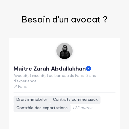
Besoin d'un
avocat
?
Maître Zarah Abdullakhan
M
✓
Avocat(e) inscrit(e) au barreau de Paris · 3 ans
Av
d'experience.
d'
📍 Paris
📍
Droit immobilier
Contrats commerciaux
Contrôle des exportations
+22 autres