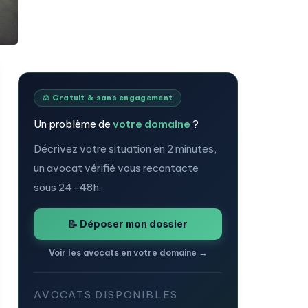
⚖️ Gratuit & sans engagement
Un problème de
votre domaine
?
Décrivez votre situation en 2 minutes,
un avocat vérifié vous recontacte
sous 24-48h.
📝 Déposer mon dossier
Voir les avocats en votre domaine →
AVOCATS DISPONIBLES