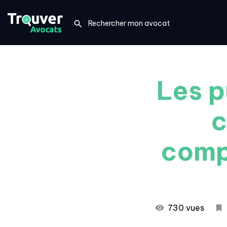
Les p
c
compr
730 vues