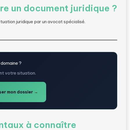
lire un document juridique ?
tuation juridique par un avocat spécialisé.
 domaine ?
t votre situation.
er mon dossier →
taux à connaître