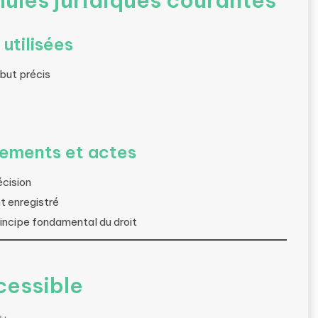
ules juridiques courantes
utilisées
but précis
gements et actes
écision
t enregistré
rincipe fondamental du droit
cessible