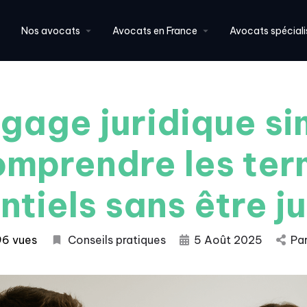
Nos avocats
Avocats en France
Avocats spéciali
gage juridique si
omprendre les te
ntiels sans être ju
6 vues
Conseils pratiques
5 Août 2025
Pa