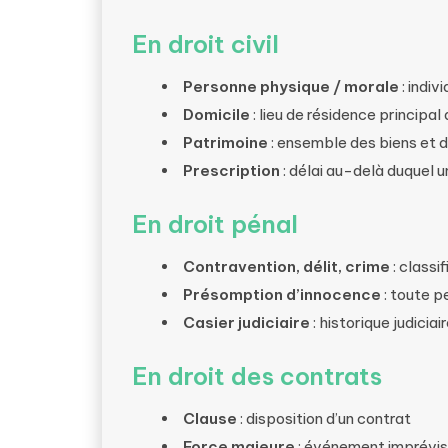
En droit civil
Personne physique / morale
: indiv
Domicile
: lieu de résidence principa
Patrimoine
: ensemble des biens et 
Prescription
: délai au-delà duquel u
En droit pénal
Contravention, délit, crime
: classi
Présomption d’innocence
: toute 
Casier judiciaire
: historique judiciair
En droit des contrats
Clause
: disposition d’un contrat
Force majeure
: événement imprévis