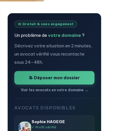
⚖️ Gratuit & sans engagement
Un problème de
votre domaine
?
Décrivez votre situation en 2 minutes,
un avocat vérifié vous recontacte
sous 24-48h.
📝 Déposer mon dossier
Voir les avocats en votre domaine →
AVOCATS DISPONIBLES
Sophie HAGEGE
✓ Profil vérifié