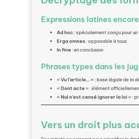
Décryptage des form
Expressions latines encore 
Ad hoc
: spécialement conçu pour un 
Erga omnes
: opposable à tous
In fine
: en conclusion
Phrases types dans les ju
«
Vu l’article…
» : base légale de la d
«
Dont acte
» : élément officiellemen
«
Nul n’est censé ignorer la loi
» : p
Vers un droit plus ac