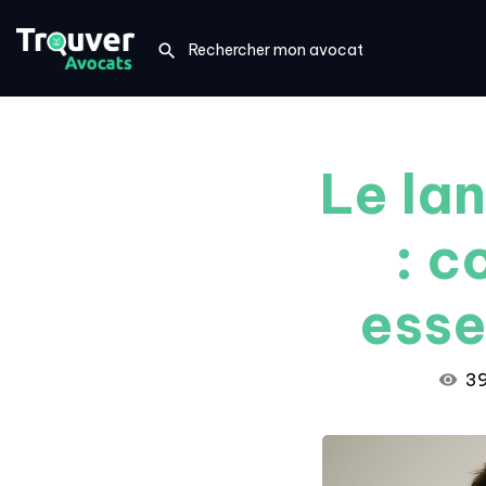
Le lan
: c
esse
39