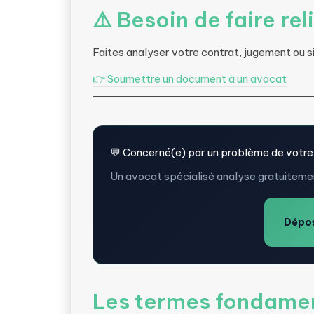
⚠️ Besoin de faire re
Faites analyser votre contrat, jugement ou si
👉 Soumettre un document à un avocat
💬 Concerné(e) par un problème de votre
Un avocat spécialisé analyse gratuitemen
Dépos
Les termes fondamen