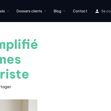
sés
Dossiers clients
Blog
Contact
Se co
mplifié
rmes
riste
rtager