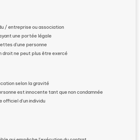
idu / entreprise ou association
l ayant une portée légale
dettes d’une personne
n droit ne peut plus être exercé
fication selon la gravité
personne est innocente tant que non condamnée
e officiel d’un individu
ible qui empêche l’exécution du contrat