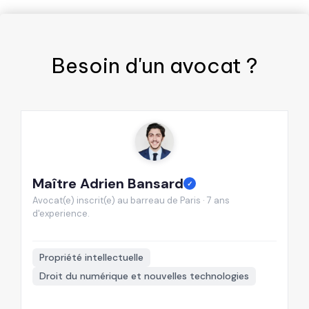
Besoin d'un
avocat
?
Maître Adrien Bansard
M
✓
Avocat(e) inscrit(e) au barreau de Paris · 7 ans
Av
d'experience.
d'

Propriété intellectuelle
Droit du numérique et nouvelles technologies
+