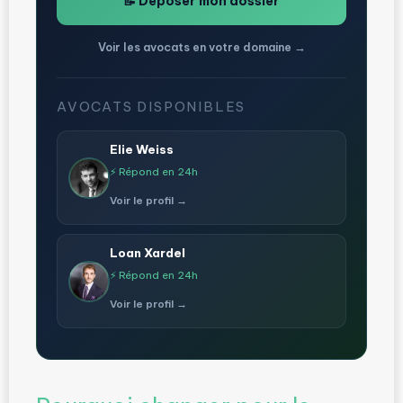
📝 Déposer mon dossier
Voir les avocats en votre domaine →
AVOCATS DISPONIBLES
Elie Weiss
⚡ Répond en 24h
Voir le profil →
Loan Xardel
⚡ Répond en 24h
Voir le profil →