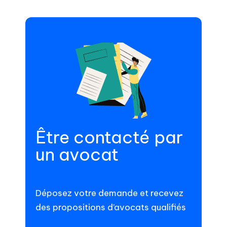
Être contacté par
un avocat
Déposez votre demande et recevez
des propositions d’avocats qualifiés