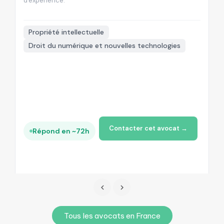
d'experience.
d'

Propriété intellectuelle
Droit du numérique et nouvelles technologies
+
Contacter cet avocat →
Répond en ~72h
Tous les avocats en France