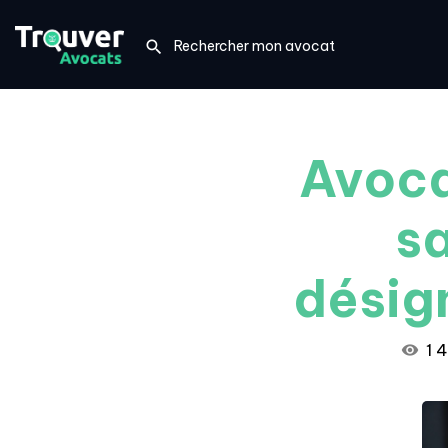
Avoca
sa
désig
1 