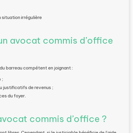
situation irrégulière
 avocat commis d’office
du barreau compétent en joignant :
 ;
u justificatifs de revenus ;
ces du foyer.
 avocat commis d’office ?
t libres. Cependant, si le justiciable bénéficie de l’aide