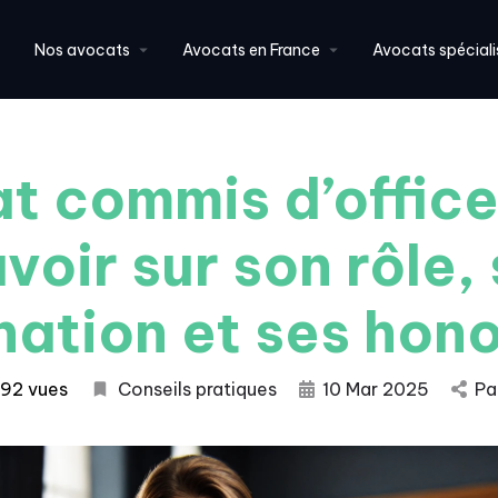
Nos avocats
Avocats en France
Avocats spéciali
t commis d’office 
voir sur son rôle,
nation et ses hono
492 vues
Conseils pratiques
10 Mar 2025
Pa