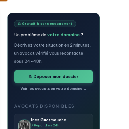
⚖️ Gratuit & sans engagement
Un problème de
votre domaine
?
Décrivez votre situation en 2 minutes,
un avocat vérifié vous recontacte
sous 24-48h.
📝 Déposer mon dossier
Voir les avocats en votre domaine →
AVOCATS DISPONIBLES
Ines Guermouche
⚡ Répond en 24h