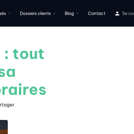
sés
Dossiers clients
Blog
Contact
Se co
: tout
 sa
raires
rtager