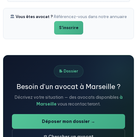
🏛️
Vous êtes avocat ?
Référencez-vous dans notre annuaire
S'inscrire
📝 Dossier
Besoin d'un avocat à Marseille ?
Décrivez votre situation — des avocats disponibles
à
Marseille
vous recontacteront.
Déposer mon dossier →
⚖️ Chercher un avocat