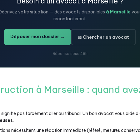
Besoin d'un avocat à Marseille ?
Décrivez votre situation — des avocats disponibles
à Marseille
vou
recontacteront.
Déposer mon dossier →
⚖️ Chercher un avocat
Réponse sous 48h
truction à Marseille : quand av
e signifie pas forcément aller au tribunal. Un bon avocat vous aide 
teuses
.
tions nécessitent une réaction immédiate (référé, mesures conservat