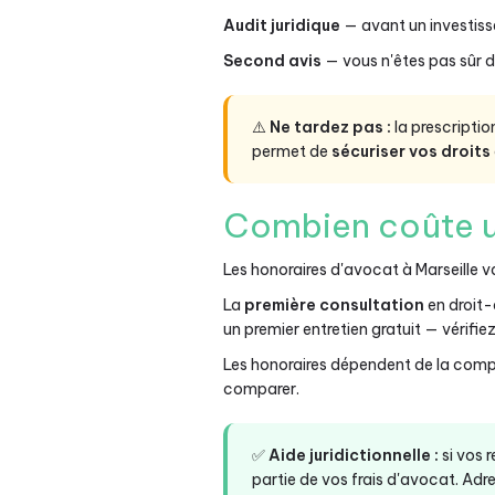
Audit juridique
— avant un investiss
Second avis
— vous n'êtes pas sûr d
⚠️
Ne tardez pas :
la prescriptio
permet de
sécuriser vos droits
Combien coûte un
Les honoraires d'avocat à Marseille va
La
première consultation
en droit
un premier entretien gratuit — vérifiez 
Les honoraires dépendent de la comple
comparer.
✅
Aide juridictionnelle :
si vos 
partie de vos frais d'avocat. Adre