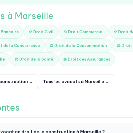
s à Marseille
t Bancaire
⚖️ Droit Civil
⚖️ Droit Commercial
⚖️ Droit 
it de la Concurrence
⚖️ Droit de la Consommation
⚖️ Droit
lle
⚖️ Droit de la Santé
⚖️ Droit des Assurances
a construction →
Tous les avocats à Marseille →
entes
ocat en droit de la construction à Marseille ?