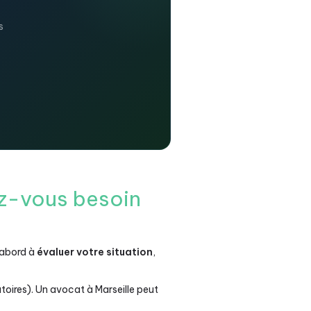
s
ez-vous besoin
d'abord à
évaluer votre situation
,
oires). Un avocat à Marseille peut