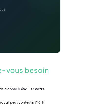
ous
z-vous besoin
ide d'abord à
évaluer votre
avocat peut contester l'IRTF