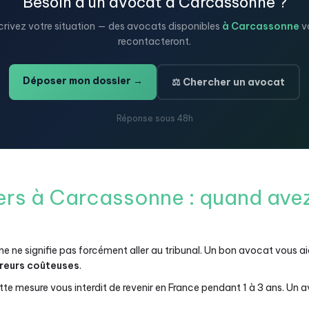
Besoin d'un avocat à Carcassonne ?
rivez votre situation — des avocats disponibles
à Carcassonne
v
recontacteront.
Déposer mon dossier →
⚖️ Chercher un avocat
Réponse sous 48h
gers à Carcassonne : quand ave
e ne signifie pas forcément aller au tribunal. Un bon avocat vous a
erreurs coûteuses
.
te mesure vous interdit de revenir en France pendant 1 à 3 ans. Un 