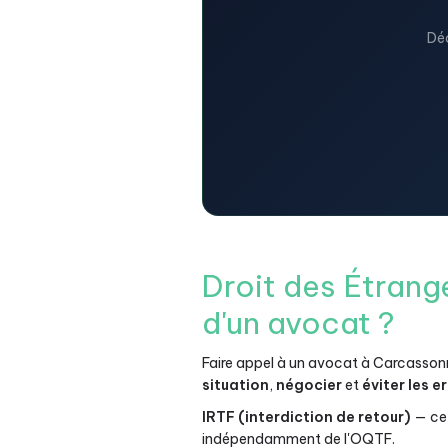
Déc
Droit des Étran
d'un avocat ?
Faire appel à un avocat à Carcassonn
situation
,
négocier
et
éviter les 
IRTF (interdiction de retour)
— cet
indépendamment de l'OQTF.