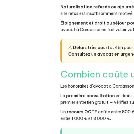
Naturalisation refusée ou ajourn
si le refus est insuffisamment motivé.
Éloignement et droit au séjour po
avocat à Carcassonne fait valoir votr
⚠️
Délais très courts :
48h pour c
Consultez un avocat en urgen
Combien coûte u
Les honoraires d'avocat à Carcassonn
La
première consultation
en droit
premier entretien gratuit — vérifiez sur 
Un
recours OQTF
coûte entre 800 €
entre 1 000 € et 3 000 €.