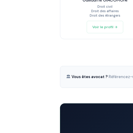
Guillaume GIACOMONI
Droit civil
Droit des affaires
Droit des étrangers
Voir le profil →
🏛️
Vous êtes avocat ?
Référencez-v