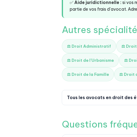
✅
Aide juridictionnelle :
si vos 
partie de vos frais d'avocat. Adre
Autres spécialit
⚖️ Droit Administratif
⚖️ Droi
⚖️ Droit de l'Urbanisme
⚖️ Dro
⚖️ Droit de la Famille
⚖️ Droit 
Tous les avocats en droit des 
Questions fréqu