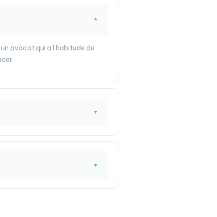
▼
 un avocat qui a l'habitude de
ider.
▼
▼