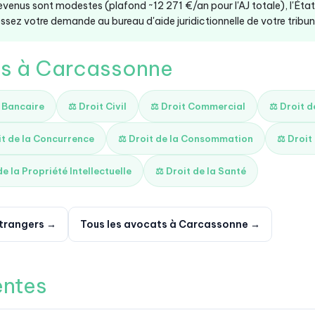
revenus sont modestes (plafond ~12 271 €/an pour l'AJ totale), l'Éta
ssez votre demande au bureau d'aide juridictionnelle de votre tribunal
és à Carcassonne
t Bancaire
⚖️ Droit Civil
⚖️ Droit Commercial
⚖️ Droit 
it de la Concurrence
⚖️ Droit de la Consommation
⚖️ Droit
de la Propriété Intellectuelle
⚖️ Droit de la Santé
étrangers →
Tous les avocats à Carcassonne →
entes