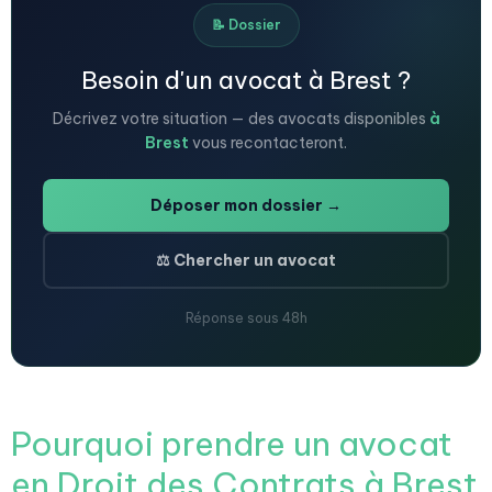
📝 Dossier
Besoin d'un avocat à Brest ?
Décrivez votre situation — des avocats disponibles
à
Brest
vous recontacteront.
Déposer mon dossier →
⚖️ Chercher un avocat
Réponse sous 48h
Pourquoi prendre un avocat
en Droit des Contrats à Brest