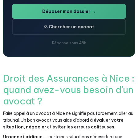
Déposer mon dossier →
⚖️ Chercher un avocat
Réponse sous 48h
Droit des Assurances à Nice :
quand avez-vous besoin d'un
avocat ?
Faire appel à un avocat à Nice ne signifie pas forcément aller au
tribunal. Un bon avocat vous aide d'abord à
évaluer votre
situation
,
négocier
et
éviter les erreurs coûteuses
.
Urgence juridique
— certaines situations nécessitent une