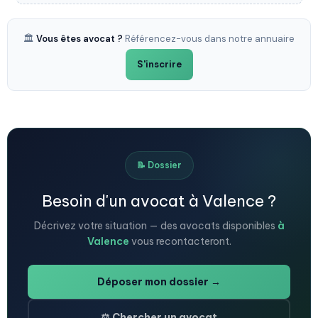
🏛️
Vous êtes avocat ?
Référencez-vous dans notre annuaire
S'inscrire
📝 Dossier
Besoin d'un avocat à Valence ?
Décrivez votre situation — des avocats disponibles
à
Valence
vous recontacteront.
Déposer mon dossier →
⚖️ Chercher un avocat