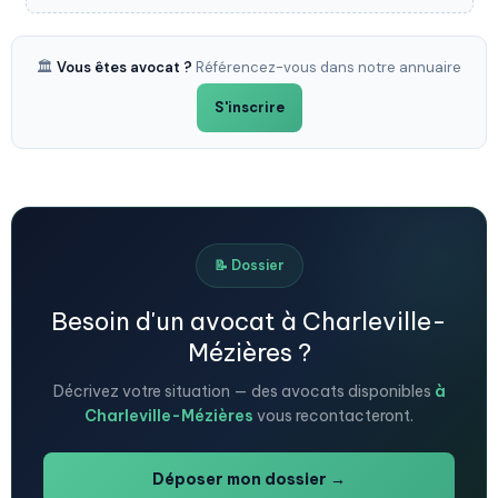
🏛️
Vous êtes avocat ?
Référencez-vous dans notre annuaire
S'inscrire
📝 Dossier
Besoin d'un avocat à Charleville-
Mézières ?
Décrivez votre situation — des avocats disponibles
à
Charleville-Mézières
vous recontacteront.
Déposer mon dossier →