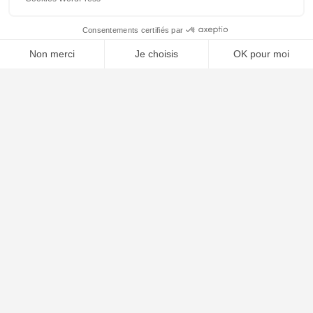
🤖
À PROPOS
Notre concept
Dossiers clients
Déposer mon dossier
Qui sommes nous ?
Notre ligne éditoriale