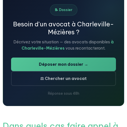
📝 Dossier
Besoin d'un avocat à Charleville-
Mézières ?
Décrivez votre situation — des avocats disponibles
à
Charleville-Mézières
vous recontacteront.
Déposer mon dossier →
⚖️ Chercher un avocat
Réponse sous 48h
Dans quels cas faire appel à