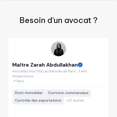
Besoin d'un
avocat
?
Maître Zarah Abdullakhan
M
✓
Avocat(e) inscrit(e) au barreau de Paris · 3 ans
Av
d'experience.
d'
📍 Paris
📍
Droit immobilier
Contrats commerciaux
Contrôle des exportations
+22 autres