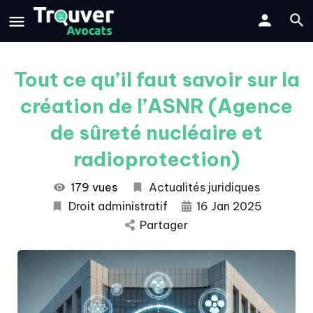
Tout ce qu’il faut savoir sur la
création de l’ASNR (Agence
de sûreté nucléaire et
radioprotection)
179 vues
Actualités juridiques
Droit administratif
16 Jan 2025
Partager