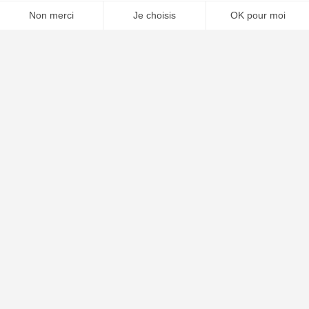
📝 Déposer mon dossier gratuitement
Poursuivre la lecture
25
SEP
2025
Condamnation à 5 ans de Nicolas Sarkozy pour
association de malfaiteurs : comprendre les enjeux
juridiques