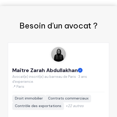
Besoin d'un
avocat
?
Maître Zarah Abdullakhan
M
✓
Avocat(e) inscrit(e) au barreau de Paris · 3 ans
Av
d'experience.
d'
📍 Paris
📍
Droit immobilier
Contrats commerciaux
Contrôle des exportations
+22 autres