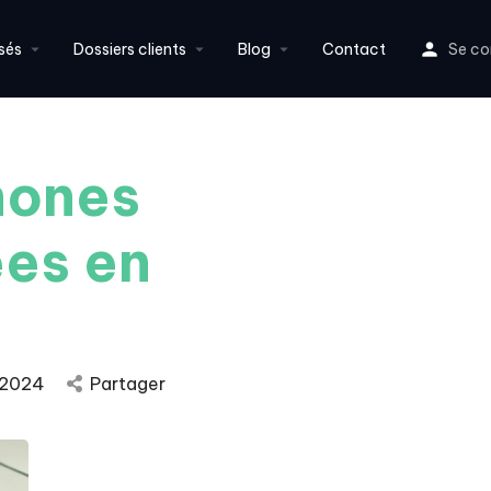
sés
Dossiers clients
Blog
Contact
Se co
phones
ées en
 2024
Partager