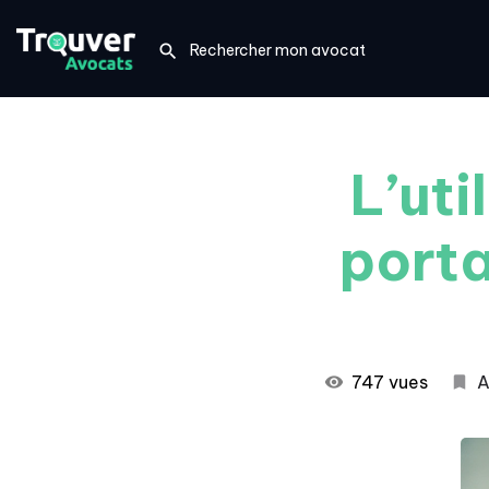
L’uti
porta
747 vues
A