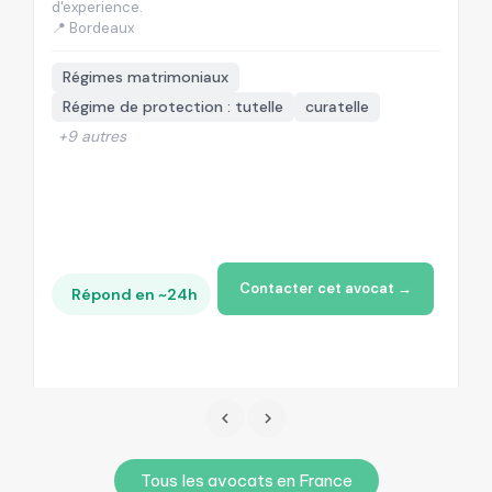
d'experience.
d'
📍 Bordeaux
📍
Régimes matrimoniaux
Régime de protection : tutelle
curatelle
+9 autres
Contacter cet avocat →
Répond en ~24h
Tous les avocats en France