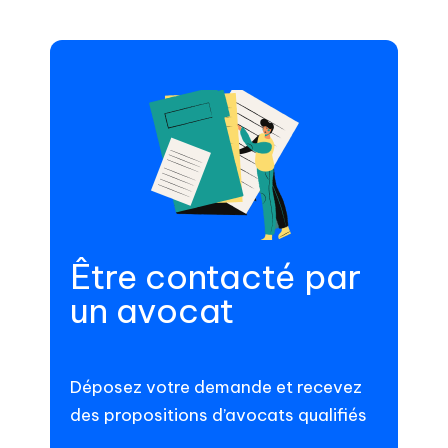
Être contacté par
un avocat
Déposez votre demande et recevez
des propositions d’avocats qualifiés