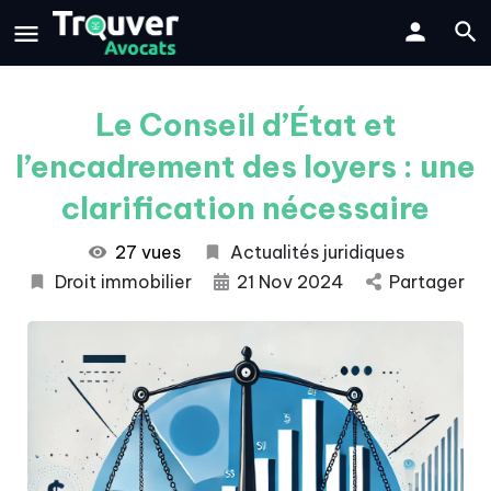
Le Conseil d’État et
l’encadrement des loyers : une
clarification nécessaire
27 vues
Actualités juridiques
Droit immobilier
21 Nov 2024
Partager