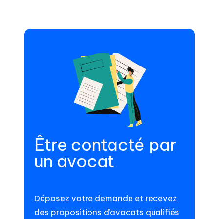
Être contacté par
un avocat
Déposez votre demande et recevez
des propositions d’avocats qualifiés