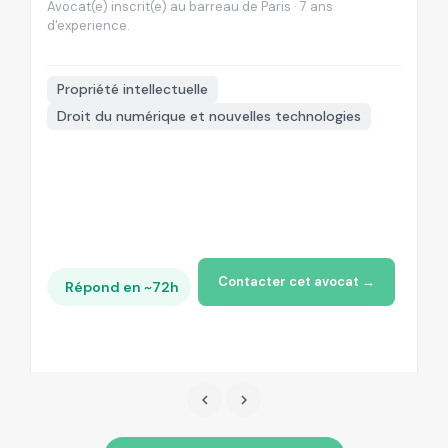
Avocat(e) inscrit(e) au barreau de Paris · 7 ans
Av
d'experience.
d'

Propriété intellectuelle
Droit du numérique et nouvelles technologies
+
Contacter cet avocat →
Répond en ~72h