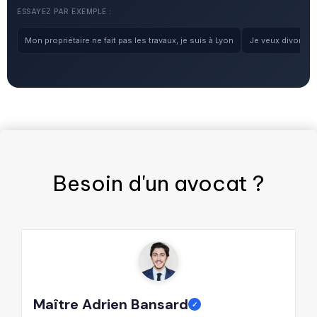
ESSAYEZ PAR EXEMPLE :
Mon propriétaire ne fait pas les travaux, je suis à Lyon
Je veux divorcer, 
Besoin d'un
avocat
?
Maître Adrien Bansard
M
✓