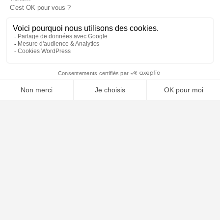
⚖️ Trouver un avocat en droit routier et permis de
conduire
Poursuivre la lecture
25
SEP
2025