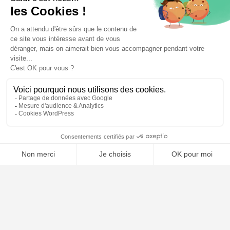
⚖️ Trouver un avocat en droit pénal
Poursuivre la lecture