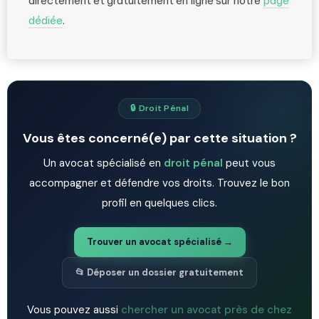
directement et gratuitement en ligne sur notre
page
dédiée
.
🔒 Droit Pénal
Vous êtes concerné(e) par cette situation ?
Un avocat spécialisé en
droit pénal
peut vous
accompagner et défendre vos droits. Trouvez le bon
profil en quelques clics.
Trouver un avocat spécialisé →
📂 Déposer un dossier gratuitement
Vous pouvez aussi
chercher un avocat près de chez