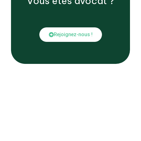
Vous êtes
avocat
?
Rejoignez-nous !