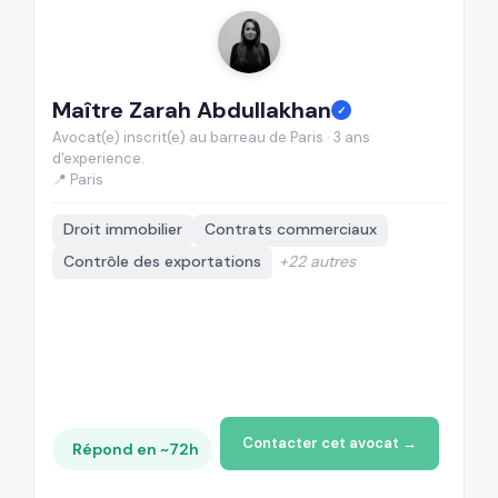
Maître Zarah Abdullakhan
M
✓
Avocat(e) inscrit(e) au barreau de Paris · 3 ans
Av
d'experience.
d'
📍 Paris
📍
Droit immobilier
Contrats commerciaux
Contrôle des exportations
+22 autres
Contacter cet avocat →
Répond en ~72h