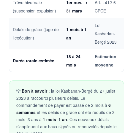
Trêve hivernale
1er nov. →
Art. L412-6
(suspension expulsion)
31 mars
CPCE
Loi
Délais de grâce (juge de
1 mois à 1
Kasbarian-
l'exécution)
an
Bergé 2023
18 à 24
Estimation
Durée totale estimée
mois
moyenne
💡
Bon à savoir :
la loi Kasbarian-Bergé du 27 juillet
2023 a raccourci plusieurs délais. Le
commandement de payer est passé de 2 mois à
6
semaines
et les délais de grâce ont été réduits de 3
mois–3 ans à
1 mois–1 an
. Ces nouveaux délais
s'appliquent aux baux signés ou renouvelés depuis le