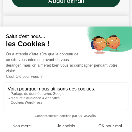
Abdullakhan
⚖️ Besoin d’une avocate compétente en
droit immobilier ?
Faire appel à un avocat qualifié est essentiel pour
défendre ses droits et obtenir des conseils
juridiques adaptés. Grâce à son expertise et à son
engagement,
Maître Zarah
Abdullakhan
accompagne ses clients dans toutes
leurs démarches juridiques, en veillant à leur offrir
une stratégie efficace et personnalisée. Pour une
consultation ou un accompagnement adapté, il
suffit de la
contacter
dès aujourd’hui.
⚖️ Trouver un avocat en droit immobilier
Cet article reflète l’analyse de son auteur et