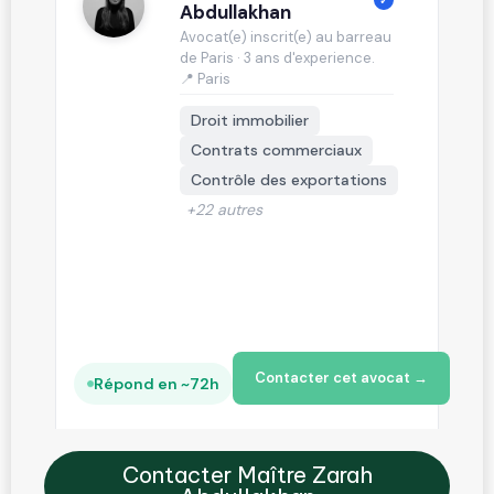
✓
Abdullakhan
Avocat(e) inscrit(e) au barreau
de Paris · 3 ans d'experience.
📍 Paris
Droit immobilier
Contrats commerciaux
Contrôle des exportations
+22 autres
Contacter cet avocat →
Répond en ~72h
Contacter Maître Zarah