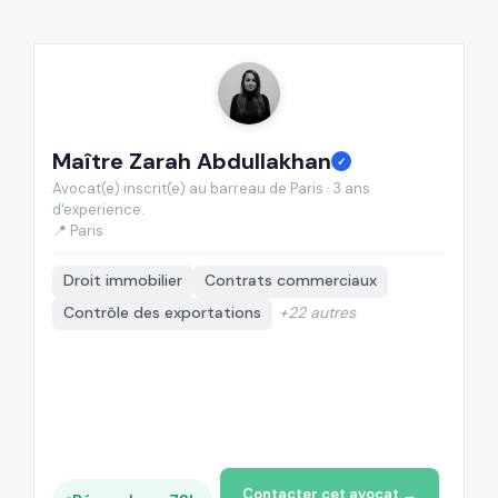
Maître Zarah Abdullakhan
M
✓
Avocat(e) inscrit(e) au barreau de Paris · 3 ans
Av
d'experience.
d'
📍 Paris
📍
Droit immobilier
Contrats commerciaux
Contrôle des exportations
+22 autres
Contacter cet avocat →