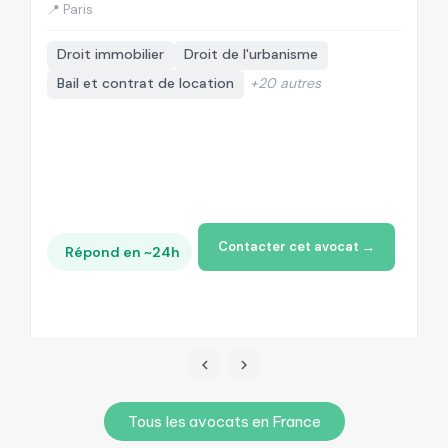
📍 Paris
📍
Droit immobilier
Droit de l'urbanisme
Bail et contrat de location
+20 autres
Contacter cet avocat →
Répond en ~24h
Tous les avocats en France