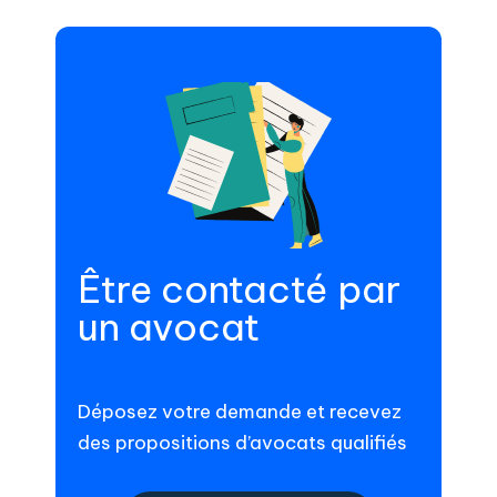
Être contacté par
un avocat
Déposez votre demande et recevez
des propositions d’avocats qualifiés