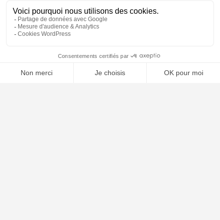
⚖️ Trouver un avocat en droit du travail
Poursuivre la lecture
21
AVR
2026