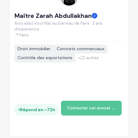
Maître Zarah Abdullakhan
M
✓
Avocat(e) inscrit(e) au barreau de Paris · 3 ans
Av
d'experience.
d'
📍 Paris
📍
Droit immobilier
Contrats commerciaux
Contrôle des exportations
+22 autres
Contacter cet avocat →
Répond en ~72h