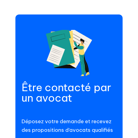
Être contacté par
un avocat
Déposez votre demande et recevez
des propositions d’avocats qualifiés