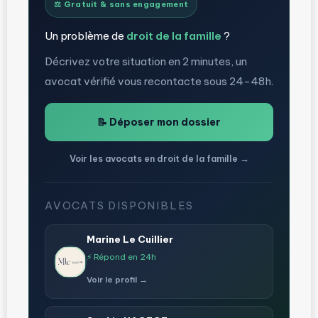
⚖️ Gratuit & sans engagement
Un problème de
droit de la famille
?
Décrivez votre situation en 2 minutes, un
avocat vérifié vous recontacte sous 24-48h.
📝 Déposer mon dossier
Voir les avocats en droit de la famille →
AVOCATS DISPONIBLES
Marine Le Cuillier
⚡ Répond en 24h
Voir le profil →