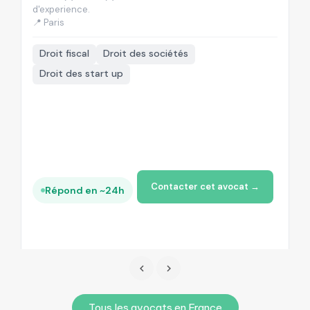
d'experience.
d'
📍 Paris
📍
Droit fiscal
Droit des sociétés
Droit des start up
Contacter cet avocat →
Répond en ~24h
Tous les avocats en France