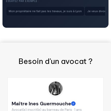
ESSAYEZ PAR EXEMPLE :
Mon propriétaire ne fait pas les travaux, je suis à Lyon
Je veux divorcer, 
Besoin d'un
avocat
?
Maître Ines Guermouche
M
✓
Avocat(e) inscrit(e) au barreau de Paris · 1 ans
Av