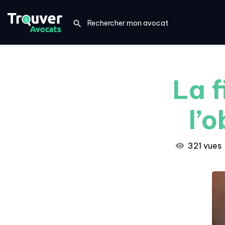
La 
l’
321 vues