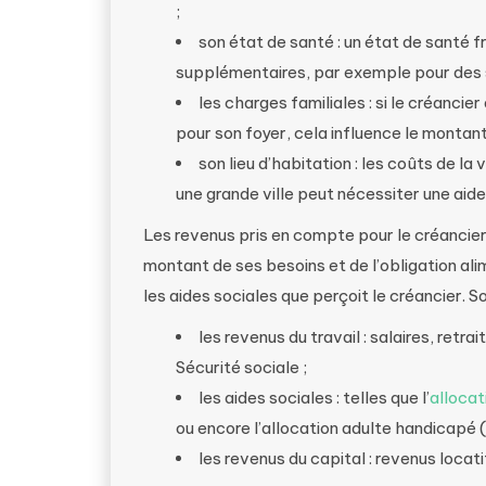
;
son état de santé : un état de santé 
supplémentaires, par exemple pour des s
les charges familiales : si le créanci
pour son foyer, cela influence le montant 
son lieu d’habitation : les coûts de la 
une grande ville peut nécessiter une aid
Les revenus pris en compte pour le créancie
montant de ses besoins et de l’obligation ali
les aides sociales que perçoit le créancier.
les revenus du travail : salaires, ret
Sécurité sociale ;
les aides sociales : telles que l’
allocat
ou encore l’allocation adulte handicapé 
les revenus du capital : revenus locat