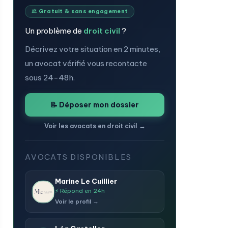
⚖️ Gratuit & sans engagement
Un problème de
droit civil
?
Décrivez votre situation en 2 minutes,
un avocat vérifié vous recontacte
sous 24-48h.
📝 Déposer mon dossier
Voir les avocats en droit civil →
AVOCATS DISPONIBLES
Marine Le Cuillier
⚡ Répond en 24h
Voir le profil →