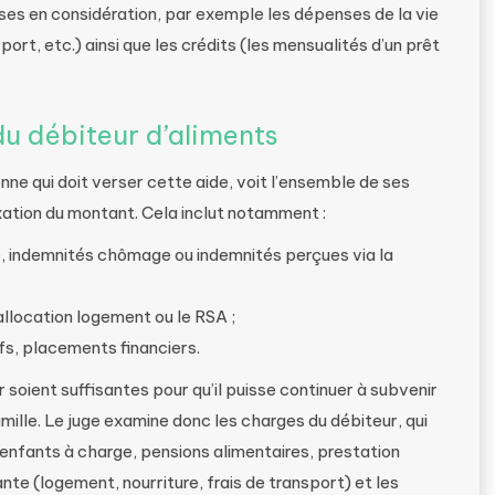
ses en considération, par exemple les dépenses de la vie
port, etc.) ainsi que les crédits (les mensualités d’un prêt
du débiteur d’aliments
nne qui doit verser cette aide, voit l’ensemble de ses
xation du montant. Cela inclut notamment :
aite, indemnités chômage ou indemnités perçues via la
l’allocation logement ou le RSA ;
ifs, placements financiers.
r soient suffisantes pour qu’il puisse continuer à subvenir
amille. Le juge examine donc les charges du débiteur, qui
enfants à charge, pensions alimentaires, prestation
te (logement, nourriture, frais de transport) et les