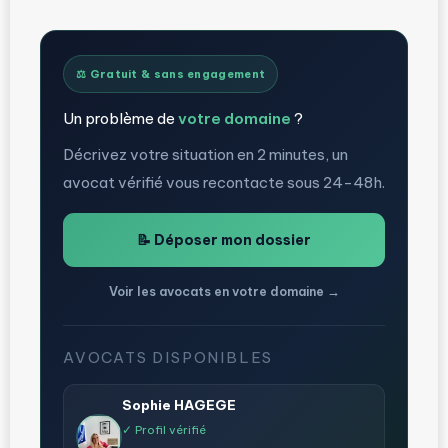
⚖️ Gratuit & sans engagement
Un problème de
votre domaine
?
Décrivez votre situation en 2 minutes, un
avocat vérifié vous recontacte sous 24-48h.
📝 Déposer mon dossier
Voir les avocats en votre domaine →
AVOCATS DISPONIBLES
Sophie HAGEGE
✓ Profil vérifié