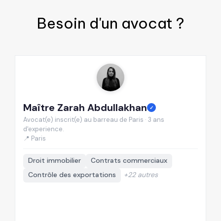
Besoin d'un
avocat
?
Maître Zarah Abdullakhan
M
✓
Avocat(e) inscrit(e) au barreau de Paris · 3 ans
Av
d'experience.
d'
📍 Paris
📍
Droit immobilier
Contrats commerciaux
Contrôle des exportations
+22 autres