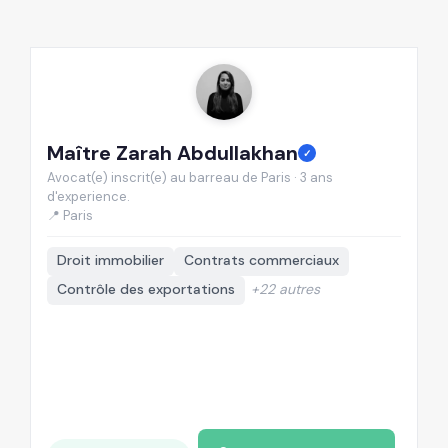
Maître Zarah Abdullakhan
M
✓
Avocat(e) inscrit(e) au barreau de Paris · 3 ans
Av
d'experience.
d'
📍 Paris
📍
Droit immobilier
Contrats commerciaux
Contrôle des exportations
+22 autres