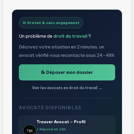
⚖️ Gratuit & sans engagement
Un problème de
droit du travail
?
Décrivez votre situation en 2 minutes, un
avocat vérifié vous recontacte sous 24-48h.
📝 Déposer mon dossier
Voir les avocats en droit du travail →
AVOCATS DISPONIBLES
Trouver Avocat – Profil
⚡ Répond en 24h