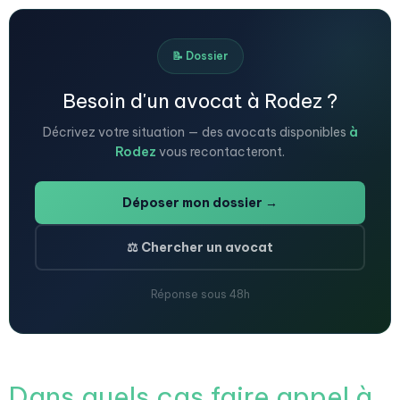
📝 Dossier
Besoin d'un avocat à Rodez ?
Décrivez votre situation — des avocats disponibles
à
Rodez
vous recontacteront.
Déposer mon dossier →
⚖️ Chercher un avocat
Réponse sous 48h
Dans quels cas faire appel à