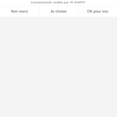
🤖
À PROPOS
Notre concept
Dossiers clients
Déposer mon dossier
Qui sommes nous ?
Notre ligne éditoriale
Conditions Générales de Vente