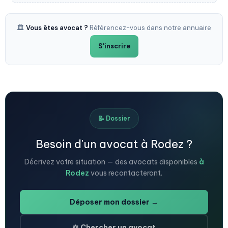
🏛️
Vous êtes avocat ?
Référencez-vous dans notre annuaire
S'inscrire
📝 Dossier
Besoin d'un avocat à Rodez ?
Décrivez votre situation — des avocats disponibles
à
Rodez
vous recontacteront.
Déposer mon dossier →
⚖️ Chercher un avocat