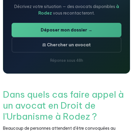
Décrivez votre situation — des avocats disponibles
à
Rodez
vous recontacteront.
Déposer mon dossier →
⚖️ Chercher un avocat
Réponse sous 48h
Dans quels cas faire appel à
un avocat en Droit de
l'Urbanisme à Rodez ?
Beaucoup de personnes attendent d'être convoquées au