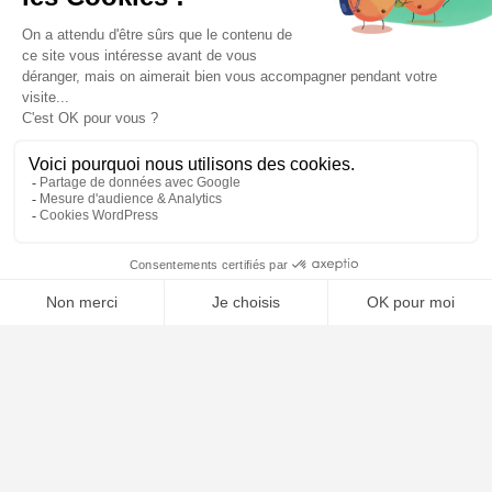
🤖
À PROPOS