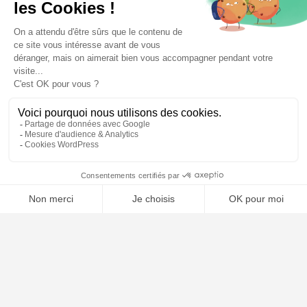
🤖
À PROPOS