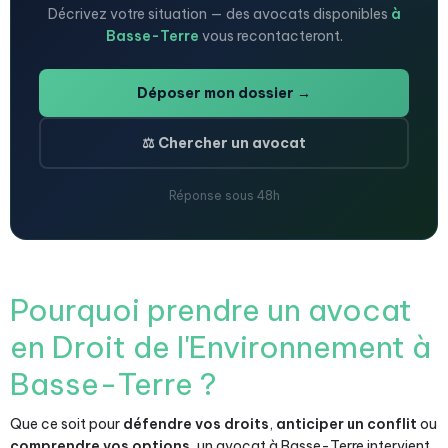
Décrivez votre situation — des avocats disponibles
à
Basse-Terre
vous recontacteront.
Déposer mon dossier →
⚖️ Chercher un avocat
Réponse sous 48h
Pourquoi prendre un avocat
en Droit de l'Environnement à
Basse-Terre ?
Que ce soit pour
défendre vos droits
,
anticiper un conflit
ou
comprendre vos options
, un avocat à Basse-Terre intervient