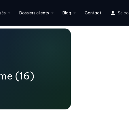
sés
Dossiers clients
Blog
Contact
Se co
me (16)