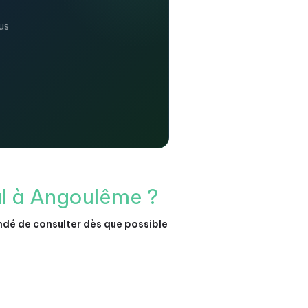
us
l à Angoulême ?
é de consulter dès que possible