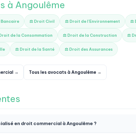
és à Angoulême
t Bancaire
⚖️ Droit Civil
⚖️ Droit de l'Environnement
⚖️
 Droit de la Consommation
⚖️ Droit de la Construction
⚖️ D
lle
⚖️ Droit de la Santé
⚖️ Droit des Assurances
ercial →
Tous les avocats à Angoulême →
entes
ialisé en droit commercial à Angoulême ?