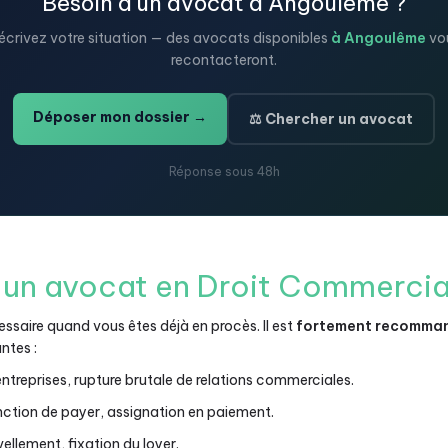
Besoin d'un avocat à Angoulême ?
écrivez votre situation — des avocats disponibles
à Angoulême
vo
recontacteront.
Déposer mon dossier →
⚖️ Chercher un avocat
Réponse sous 48h
 un avocat en Droit Commercia
saire quand vous êtes déjà en procès. Il est
fortement recommand
ntes :
treprises, rupture brutale de relations commerciales.
nction de payer, assignation en paiement.
vellement, fixation du loyer.