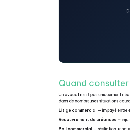
D
Quand consulter
Un avocat n'est pas uniquement néces
dans de nombreuses situations coura
Litige commercial
— impayé entre en
Recouvrement de créances
— injo
Bail commercial
— résiliation, renou