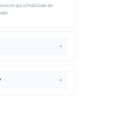
 avocat qui a l'habitude de
ider.
▼
?
▼