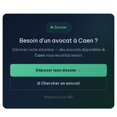
📝 Dossier
Besoin d'un avocat à Caen ?
Décrivez votre situation — des avocats disponibles
à
Caen
vous recontacteront.
Déposer mon dossier →
⚖️ Chercher un avocat
Réponse sous 48h