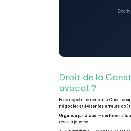
Décriv
Droit de la Cons
avocat ?
Faire appel à un avocat à Caen ne si
négocier
et
éviter les erreurs coû
Urgence juridique
— certaines situa
dans la journée.