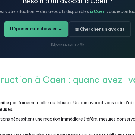
Besoin d'un avocat à Caen ?
ez votre situation — des avocats disponibles
à Caen
vous recontac
Déposer mon dossier →
⚖️ Chercher un avocat
Réponse sous 48h
truction à Caen : quand avez-v
gnifie pas forcément aller au tribunal. Un bon avocat vous aide d'ab
teuses
.
tions nécessitent une réaction immédiate (référé, mesures conserva