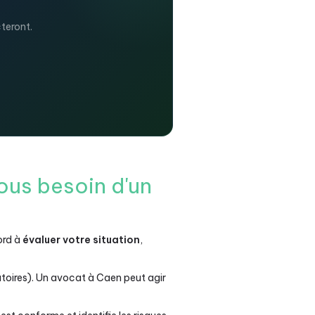
teront.
ous besoin d'un
ord à
évaluer votre situation
,
toires). Un avocat à Caen peut agir