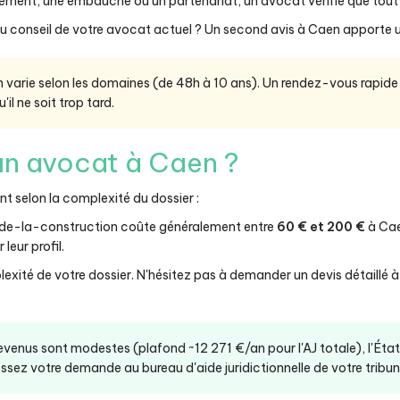
ement, une embauche ou un partenariat, un avocat vérifie que tout es
u conseil de votre avocat actuel ? Un second avis à Caen apporte un
on varie selon les domaines (de 48h à 10 ans). Un rendez-vous rapi
il ne soit trop tard.
n avocat à Caen ?
t selon la complexité du dossier :
-de-la-construction coûte généralement entre
60 € et 200 €
à Cae
leur profil.
exité de votre dossier. N'hésitez pas à demander un devis détaillé 
revenus sont modestes (plafond ~12 271 €/an pour l'AJ totale), l'Éta
ssez votre demande au bureau d'aide juridictionnelle de votre tribunal