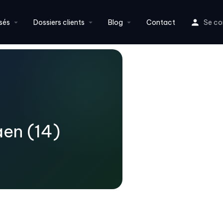
sés
Dossiers clients
Blog
Contact
Se co
aen (14)