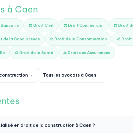
és à Caen
t Bancaire
⚖️ Droit Civil
⚖️ Droit Commercial
⚖️ Droit 
it de la Concurrence
⚖️ Droit de la Consommation
⚖️ Droit
lle
⚖️ Droit de la Santé
⚖️ Droit des Assurances
a construction →
Tous les avocats à Caen →
entes
alisé en droit de la construction à Caen ?