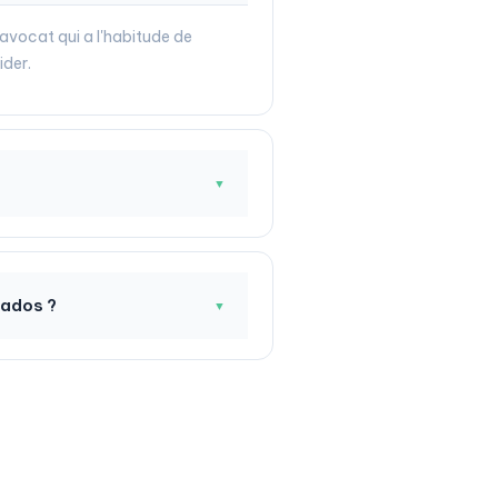
 avocat qui a l'habitude de
ider.
▼
vados ?
▼