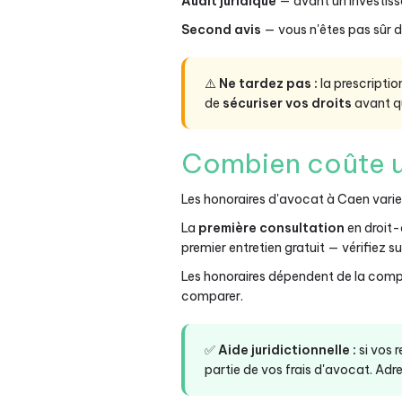
Audit juridique
— avant un investiss
Second avis
— vous n'êtes pas sûr d
⚠️
Ne tardez pas :
la prescripti
de
sécuriser vos droits
avant qu'
Combien coûte u
Les honoraires d'avocat à Caen varien
La
première consultation
en droit
premier entretien gratuit — vérifiez sur 
Les honoraires dépendent de la compl
comparer.
✅
Aide juridictionnelle :
si vos 
partie de vos frais d'avocat. Adre