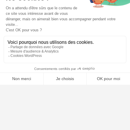
🤖
À PROPOS