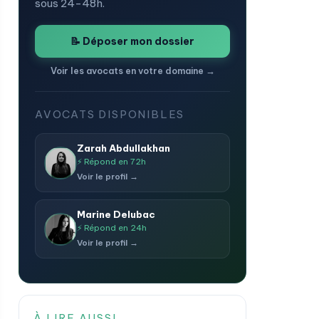
sous 24-48h.
📝 Déposer mon dossier
Voir les avocats en votre domaine →
AVOCATS DISPONIBLES
Zarah Abdullakhan
⚡ Répond en 72h
Voir le profil →
Marine Delubac
⚡ Répond en 24h
Voir le profil →
À LIRE AUSSI