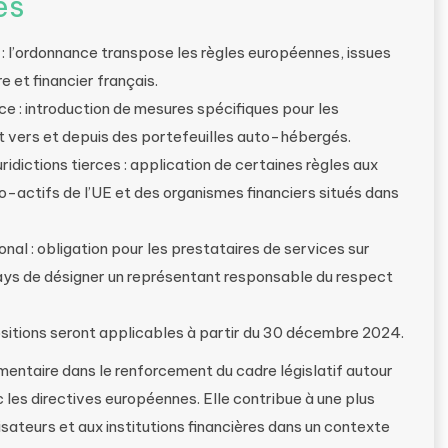
és
e : l’ordonnance transpose les règles européennes, issues
 et financier français.
e : introduction de mesures spécifiques pour les
 vers et depuis des portefeuilles auto-hébergés.
idictions tierces : application de certaines règles aux
to-actifs de l’UE et des organismes financiers situés dans
nal : obligation pour les prestataires de services sur
ays de désigner un représentant responsable du respect
positions seront applicables à partir du 30 décembre 2024.
ntaire dans le renforcement du cadre législatif autour
les directives européennes. Elle contribue à une plus
isateurs et aux institutions financières dans un contexte