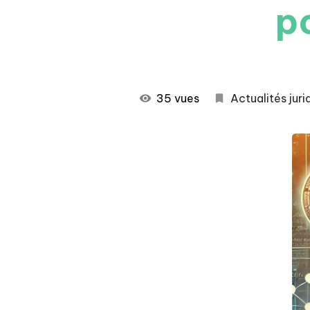
po
35 vues
Actualités juri