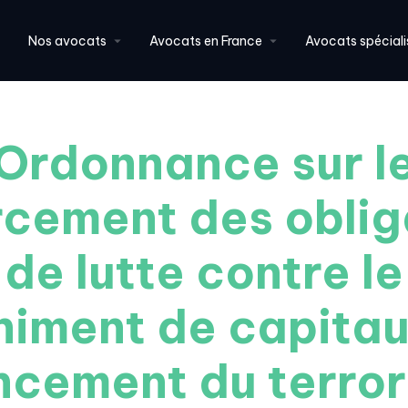
Nos avocats
Avocats en France
Avocats spéciali
Ordonnance sur l
rcement des oblig
de lutte contre le
himent de capitaux
ncement du terro