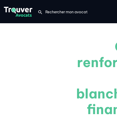
renfo
blanc
fina