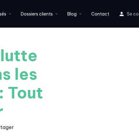
sés
Dossiers clients
Blog
Contact
Se co
lutte
s les
: Tout
r
rtager