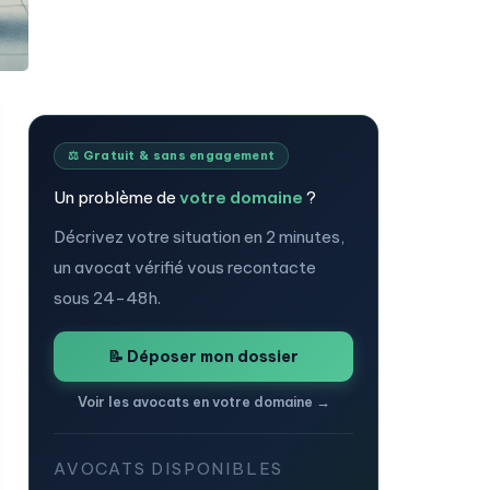
⚖️ Gratuit & sans engagement
Un problème de
votre domaine
?
Décrivez votre situation en 2 minutes,
un avocat vérifié vous recontacte
sous 24-48h.
📝 Déposer mon dossier
Voir les avocats en votre domaine →
AVOCATS DISPONIBLES