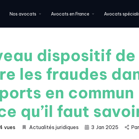
Nos avocats
Avocats en France
Avocats spéciali
eau dispositif de 
re les fraudes dan
ports en commun 
ce qu’il faut savoi
4 vues
Actualités juridiques
3 Jan 2025
Pa