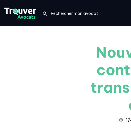
Nouv
cont
trans
17