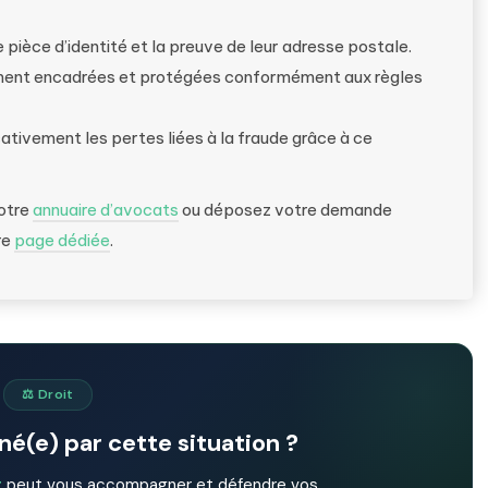
 pièce d’identité et la preuve de leur adresse postale.
ement encadrées et protégées conformément aux règles
cativement les pertes liées à la fraude grâce à ce
notre
annuaire d’avocats
ou déposez votre demande
re
page dédiée
.
⚖️ Droit
é(e) par cette situation ?
t
peut vous accompagner et défendre vos