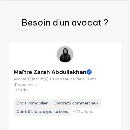
Besoin d'un
avocat
?
Maître Zarah Abdullakhan
M
✓
Avocat(e) inscrit(e) au barreau de Paris · 3 ans
Av
d'experience.
d'
📍 Paris
📍
Droit immobilier
Contrats commerciaux
Contrôle des exportations
+22 autres