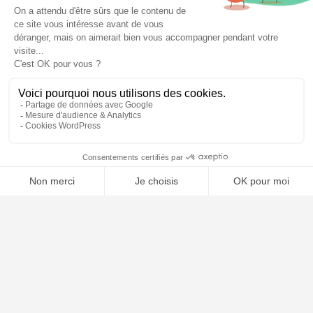
📝 Déposer mon dossier gratuitement
Poursuivre la lecture
25
SEP
2025