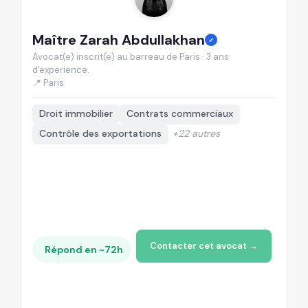
Maître Zarah Abdullakhan
M
✓
Avocat(e) inscrit(e) au barreau de Paris · 3 ans
Av
d'experience.
d'
📍 Paris
📍
Droit immobilier
Contrats commerciaux
Contrôle des exportations
+22 autres
Contacter cet avocat →
Répond en ~72h